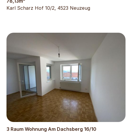
78,13
m²
Karl Scharz Hof 10/2, 4523 Neuzeug
772
€
3 Raum Wohnung Am Dachsberg 16/10