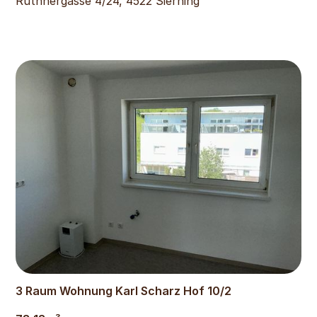
Ruthnergasse 4/24, 4522 Sierning
865
€
3 Raum Wohnung Karl Scharz Hof 10/2