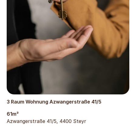
458
€
3 Raum Wohnung Azwangerstraße 41/5
61
m²
Azwangerstraße 41/5, 4400 Steyr