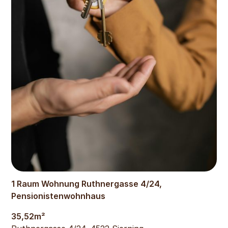
425
€
1 Raum Wohnung Ruthnergasse 4/24,
Pensionistenwohnhaus
35,52
m²