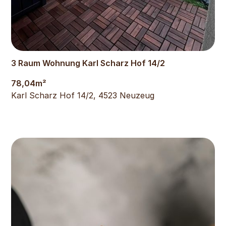
954
€
3 Raum Wohnung Karl Scharz Hof 14/2
78,04
m²
Karl Scharz Hof 14/2, 4523 Neuzeug