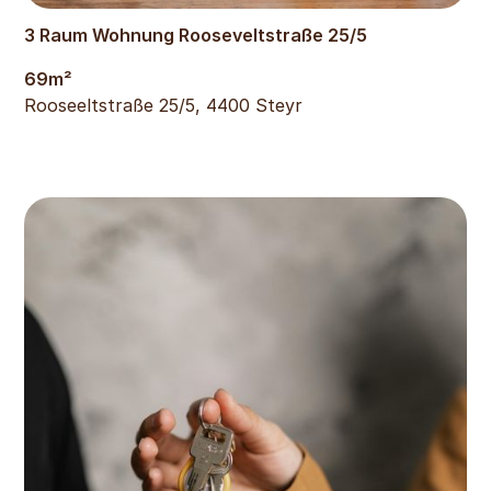
458
€
3 Raum Wohnung Rooseveltstraße 25/5
69
m²
Rooseeltstraße 25/5, 4400 Steyr