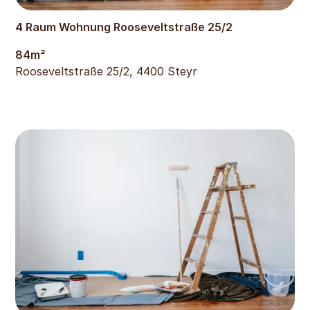
552
€
4 Raum Wohnung Rooseveltstraße 25/2
84
m²
Rooseveltstraße 25/2, 4400 Steyr