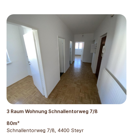
668
€
3 Raum Wohnung Schnallentorweg 7/8
80
m²
Schnallentorweg 7/8, 4400 Steyr