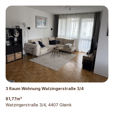
879
€
3 Raum Wohnung Watzingerstraße 3/4
81,77
m²
Watzingerstraße 3/4, 4407 Gleink