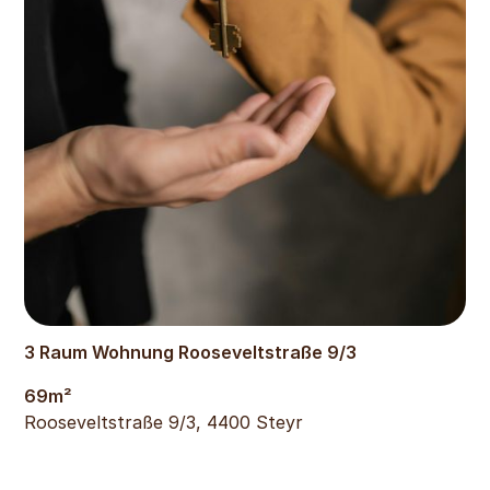
548
€
3 Raum Wohnung Rooseveltstraße 9/3
69
m²
Rooseveltstraße 9/3, 4400 Steyr