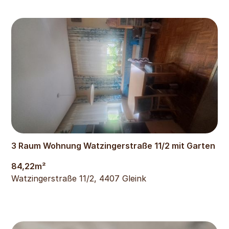
934
€
3 Raum Wohnung Watzingerstraße 11/2 mit Garten
84,22
m²
Watzingerstraße 11/2, 4407 Gleink