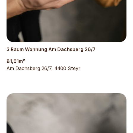
805
€
3 Raum Wohnung Am Dachsberg 26/7
81,01
m²
Am Dachsberg 26/7, 4400 Steyr