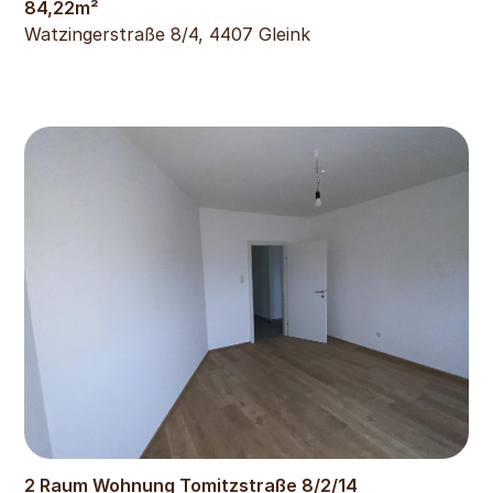
84,22
m²
Watzingerstraße 8/4, 4407 Gleink
414
€
2 Raum Wohnung Tomitzstraße 8/2/14