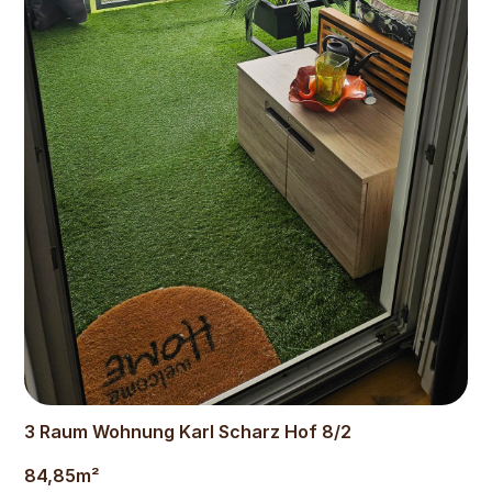
945
€
3 Raum Wohnung Karl Scharz Hof 8/2
84,85
m²