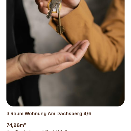
743
€
3 Raum Wohnung Am Dachsberg 4/6
74,88
m²