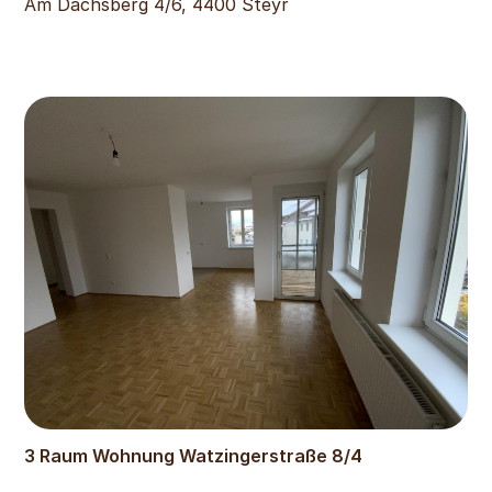
Am Dachsberg 4/6, 4400 Steyr
938
€
3 Raum Wohnung Watzingerstraße 8/4