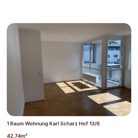
571
€
1 Raum Wohnung Karl Scharz Hof 13/6
42,74
m²