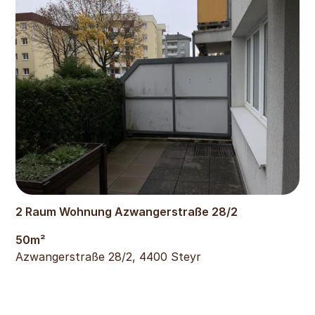
467
€
2 Raum Wohnung Azwangerstraße 28/2
50
m²
Azwangerstraße 28/2, 4400 Steyr