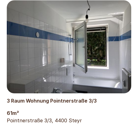
520
€
3 Raum Wohnung Pointnerstraße 3/3
61
m²
Pointnerstraße 3/3, 4400 Steyr